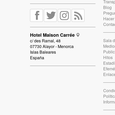
Trans
Blog
Pregun
Hacer
Conta
Hotel Maison Carrée
Sala 
c/ des Ramal, 48
Medio
07730 Alayor - Menorca
Public
Islas Baleares
Hitos
España
Estadí
Efemé
Enlac
Condi
Políti
Inform