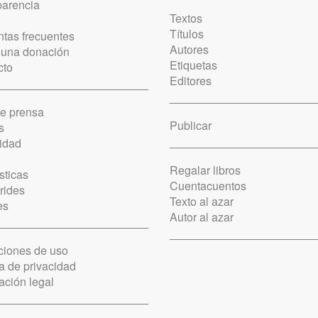
parencia
Textos
Títulos
tas frecuentes
Autores
 una donación
Etiquetas
cto
Editores
de prensa
Publicar
s
idad
Regalar libros
sticas
Cuentacuentos
rides
Texto al azar
es
Autor al azar
ciones de uso
ca de privacidad
ación legal