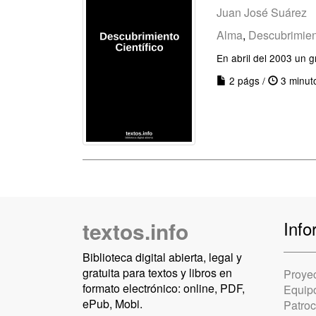
Juan José Suárez
Alma
,
Descubrimien
En abril del 2003 un g
2 págs /
3 minut
textos.info
Info
Biblioteca digital abierta, legal y
gratuita para textos y libros en
Proye
formato electrónico: online, PDF,
Equip
ePub, Mobi.
Patro