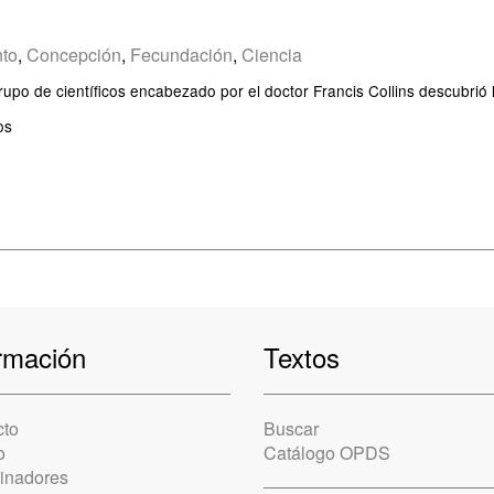
to
,
Concepción
,
Fecundación
,
Ciencia
rupo de científicos encabezado por el doctor Francis Collins descubrió
os
rmación
Textos
cto
Buscar
o
Catálogo OPDS
cinadores