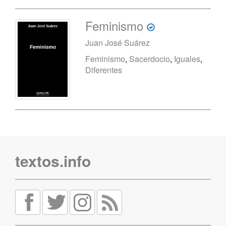
Feminismo
Juan José Suárez
Feminismo
,
Sacerdocio
,
Iguales
,
Diferentes
textos.info