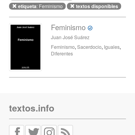
etiqueta
: Feminismo
textos disponibles
Feminismo
Juan José Suárez
Feminismo
,
Sacerdocio
,
Iguales
,
Diferentes
textos.info