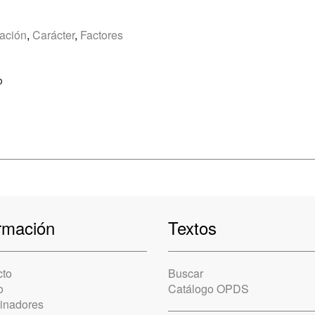
ación
,
Carácter
,
Factores
o
rmación
Textos
cto
Buscar
o
Catálogo OPDS
cinadores