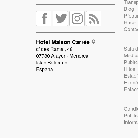
Trans
Blog
Pregun
Hacer
Conta
Hotel Maison Carrée
Sala 
c/ des Ramal, 48
Medio
07730 Alayor - Menorca
Public
Islas Baleares
Hitos
España
Estadí
Efemé
Enlac
Condi
Políti
Inform