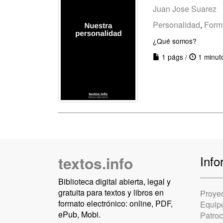
Juan Jose Suarez
Personalidad
,
Form
¿Qué somos?
1 págs /
1 minut
textos.info
Info
Biblioteca digital abierta, legal y
gratuita para textos y libros en
Proye
formato electrónico: online, PDF,
Equip
ePub, Mobi.
Patro