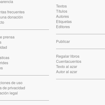
parencia
Textos
Títulos
tas frecuentes
Autores
 una donación
Etiquetas
cto
Editores
de prensa
Publicar
s
idad
Regalar libros
sticas
Cuentacuentos
rides
Texto al azar
es
Autor al azar
ciones de uso
ca de privacidad
ación legal