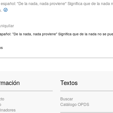
" En español: "De la nada, nada proviene" Significa que de la nad
.
niquilar
En español: "De la nada, nada proviene" Significa que de la nada no se 
os
rmación
Textos
cto
Buscar
o
Catálogo OPDS
cinadores