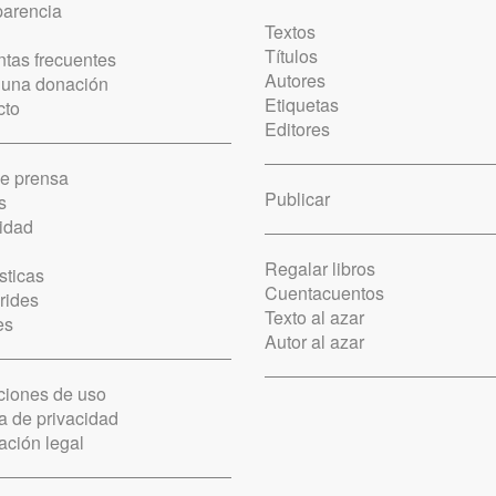
parencia
Textos
Títulos
tas frecuentes
Autores
 una donación
Etiquetas
cto
Editores
de prensa
Publicar
s
idad
Regalar libros
sticas
Cuentacuentos
rides
Texto al azar
es
Autor al azar
ciones de uso
ca de privacidad
ación legal