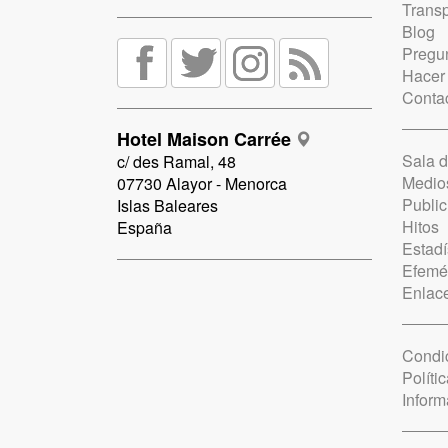
Trans
Blog
Pregun
Hacer
Conta
Hotel Maison Carrée
Sala 
c/ des Ramal, 48
Medio
07730 Alayor - Menorca
Public
Islas Baleares
Hitos
España
Estadí
Efemé
Enlac
Condi
Políti
Inform