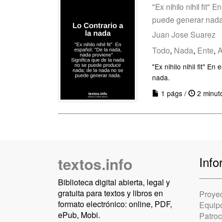
"Ex nihilo nihil fit
puede generar nada
Juan Jose Suarez
Todo
,
Nada
,
Ente
,
A
"Ex nihilo nihil fit" 
nada.
1 págs /
2 minut
textos.info
Info
Biblioteca digital abierta, legal y
gratuita para textos y libros en
Proye
formato electrónico: online, PDF,
Equip
ePub, Mobi.
Patro