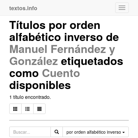
textos.info
Navega
Títulos por orden
alfabético inverso de
Manuel Fernández y
González
etiquetados
como
Cuento
disponibles
1 título encontrado.
Orden
por orden alfabético inverso