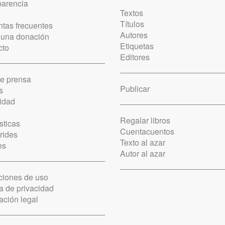
parencia
Textos
Títulos
tas frecuentes
Autores
 una donación
Etiquetas
cto
Editores
de prensa
Publicar
s
idad
Regalar libros
sticas
Cuentacuentos
rides
Texto al azar
es
Autor al azar
ciones de uso
ca de privacidad
ación legal