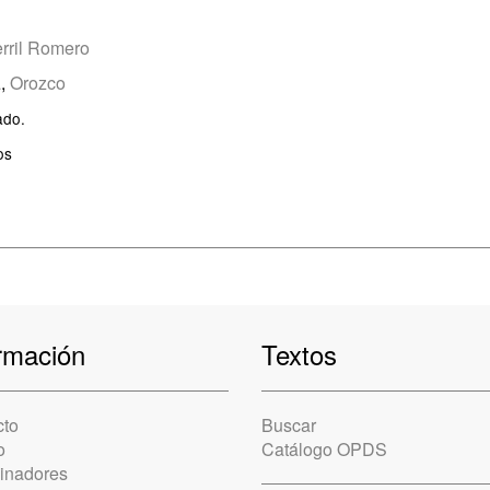
rril Romero
a
,
Orozco
ado.
os
rmación
Textos
cto
Buscar
o
Catálogo OPDS
cinadores