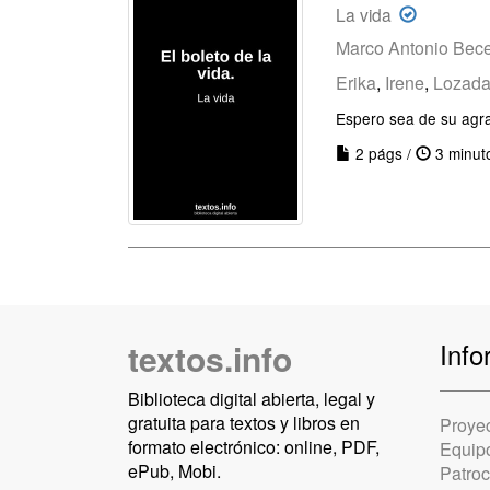
La vida
Marco Antonio Bece
Erika
,
Irene
,
Lozad
Espero sea de su agr
2 págs /
3 minut
textos.info
Info
Biblioteca digital abierta, legal y
gratuita para textos y libros en
Proye
formato electrónico: online, PDF,
Equip
ePub, Mobi.
Patro