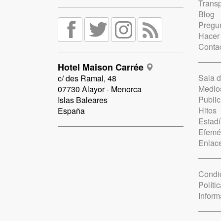
Trans
Blog
Pregun
Hacer
Conta
Hotel Maison Carrée
Sala 
c/ des Ramal, 48
Medio
07730 Alayor - Menorca
Public
Islas Baleares
Hitos
España
Estadí
Efemé
Enlac
Condi
Políti
Inform