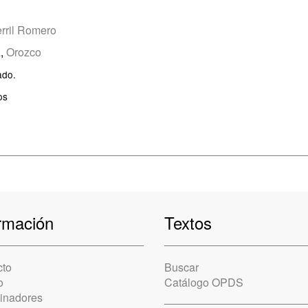
rril Romero
a
,
Orozco
ado.
os
rmación
Textos
cto
Buscar
o
Catálogo OPDS
cinadores