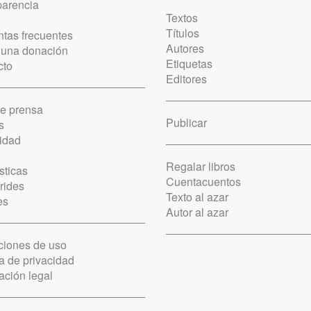
parencia
Textos
Títulos
tas frecuentes
Autores
 una donación
Etiquetas
cto
Editores
de prensa
Publicar
s
idad
Regalar libros
sticas
Cuentacuentos
rides
Texto al azar
es
Autor al azar
ciones de uso
ca de privacidad
ación legal