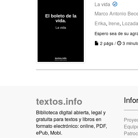
La vida
Marco Antonio Bece
Erika
,
Irene
,
Lozad
Espero sea de su agr
2 págs /
3 minut
textos.info
Info
Biblioteca digital abierta, legal y
gratuita para textos y libros en
Proye
formato electrónico: online, PDF,
Equip
ePub, Mobi.
Patro