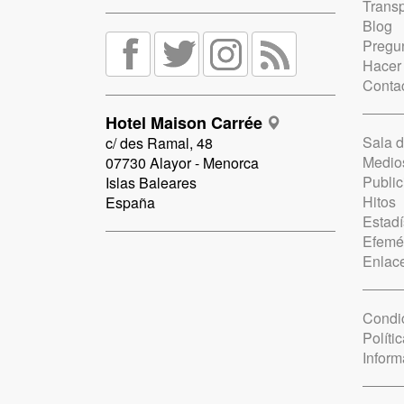
Trans
Blog
Pregun
Hacer
Conta
Hotel Maison Carrée
Sala 
c/ des Ramal, 48
Medio
07730 Alayor - Menorca
Public
Islas Baleares
Hitos
España
Estadí
Efemé
Enlac
Condi
Políti
Inform