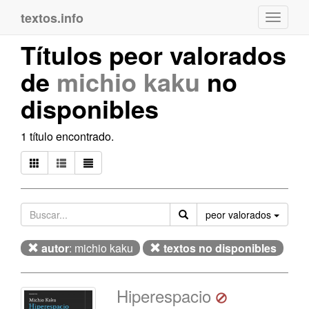
textos.info
Navega
Títulos peor valorados
de
michio kaku
no
disponibles
1 título encontrado.
Orden
peor valorados
autor
: michio kaku
textos no disponibles
Hiperespacio