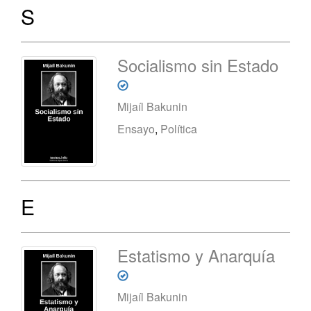
S
Socialismo sin Estado
Mijaíl Bakunin
Ensayo
,
Política
E
Estatismo y Anarquía
Mijaíl Bakunin