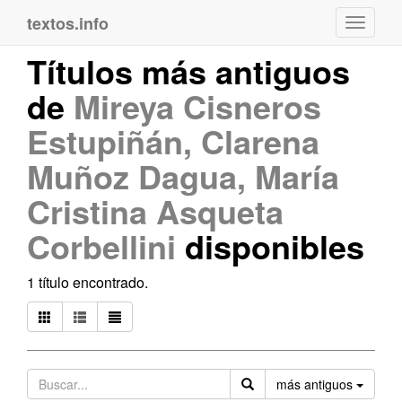
textos.info
Navega
Títulos más antiguos
de
Mireya Cisneros
Estupiñán, Clarena
Muñoz Dagua, María
Cristina Asqueta
Corbellini
disponibles
1 título encontrado.
Orden
más antiguos