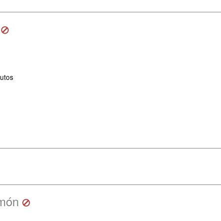
utos
món