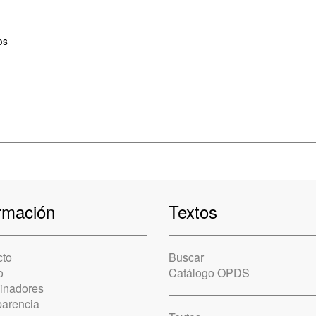
os
rmación
Textos
cto
Buscar
o
Catálogo OPDS
cinadores
parencia