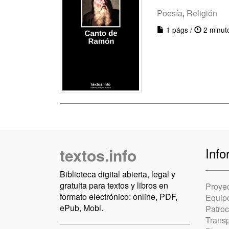
Poesía
,
Religión
1 págs /
2 minut
textos.info
Info
Biblioteca digital abierta, legal y
gratuita para textos y libros en
Proye
formato electrónico: online, PDF,
Equip
ePub, Mobi.
Patro
Trans