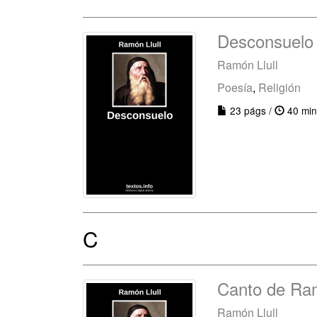
Desconsuelo
Ramón Llull
Poesía
,
Religión
23 págs /
40 min
C
Canto de Ra
Ramón Llull