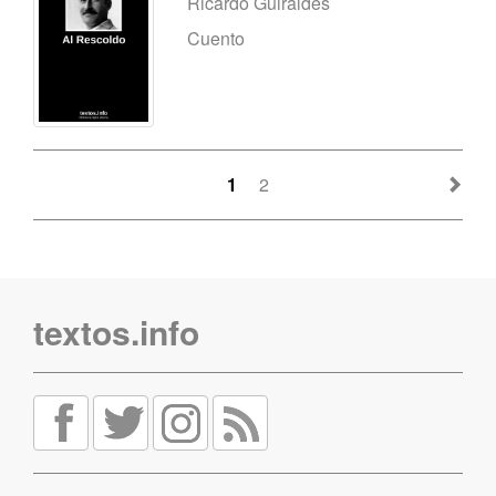
Ricardo Güiraldes
Cuento
1
2
textos.info