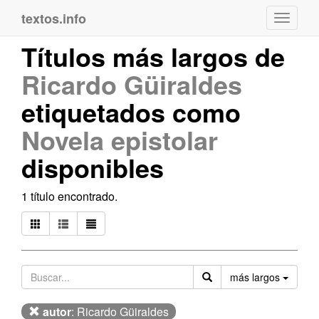
textos.info
Navega
Títulos más largos de
Ricardo Güiraldes
etiquetados como
Novela epistolar
disponibles
1 título encontrado.
Orden
más largos
autor
: Ricardo Güiraldes