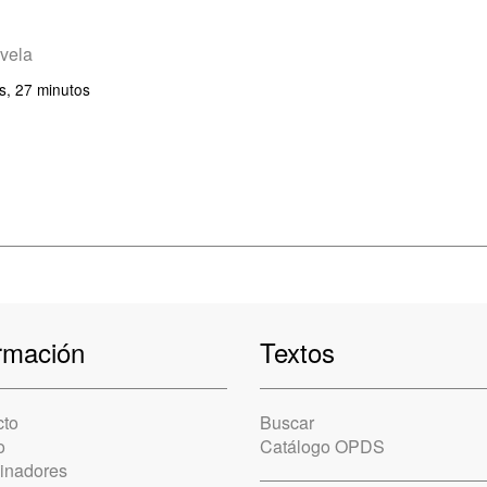
vela
s, 27 minutos
rmación
Textos
cto
Buscar
o
Catálogo OPDS
cinadores