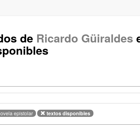
ados de
Ricardo Güiraldes
e
sponibles
Novela epistolar
textos disponibles