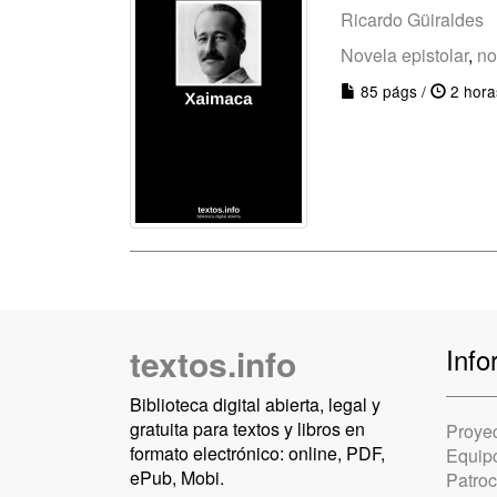
Ricardo Güiraldes
Novela epistolar
,
no
85 págs /
2 hora
textos.info
Info
Biblioteca digital abierta, legal y
gratuita para textos y libros en
Proye
formato electrónico: online, PDF,
Equip
ePub, Mobi.
Patro