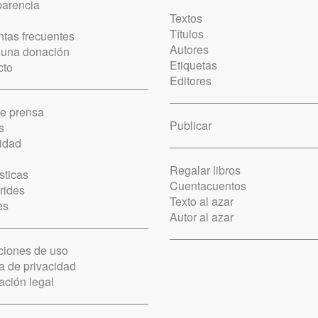
parencia
Textos
Títulos
tas frecuentes
Autores
 una donación
Etiquetas
cto
Editores
de prensa
Publicar
s
idad
Regalar libros
sticas
Cuentacuentos
rides
Texto al azar
es
Autor al azar
ciones de uso
ca de privacidad
ación legal