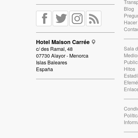
Trans
Blog
Pregun
Hacer
Conta
Hotel Maison Carrée
Sala 
c/ des Ramal, 48
Medio
07730 Alayor - Menorca
Public
Islas Baleares
Hitos
España
Estadí
Efemé
Enlac
Condi
Políti
Inform