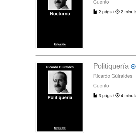
Cuento
2 págs /
2 minut
Politiquería
Ricardo Güiraldes
Cuento
3 págs /
4 minut