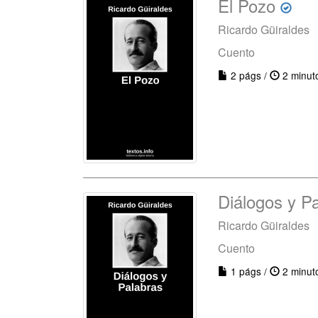
El Pozo
Ricardo Güiraldes
Cuento
2 págs /
2 minut
Diálogos y P
Ricardo Güiraldes
Cuento
1 págs /
2 minut