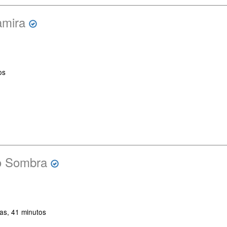
amira
os
o Sombra
as, 41 minutos