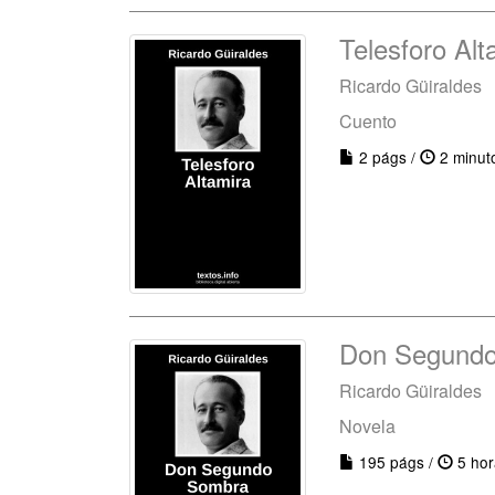
Telesforo Alt
Ricardo Güiraldes
Cuento
2 págs /
2 minut
Don Segund
Ricardo Güiraldes
Novela
195 págs /
5 hor