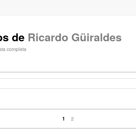
os de
Ricardo Güiraldes
sta completa
1
2