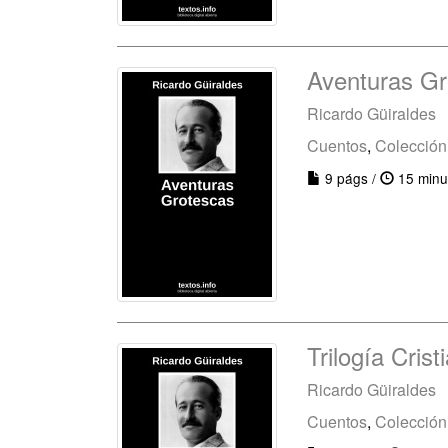
Aventuras Gr
Ricardo Güiraldes
Cuentos
,
Colección
9 págs /
15 minu
Trilogía Crist
Ricardo Güiraldes
Cuentos
,
Colección