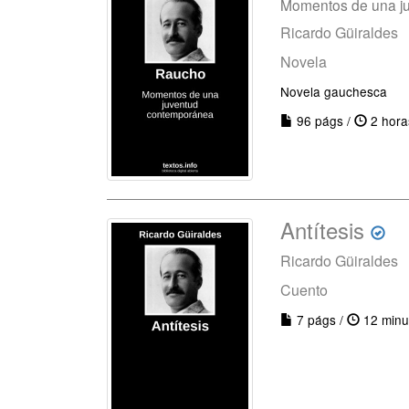
Momentos de una j
Ricardo Güiraldes
Novela
Novela gauchesca
96 págs /
2 hora
Antítesis
Ricardo Güiraldes
Cuento
7 págs /
12 minu