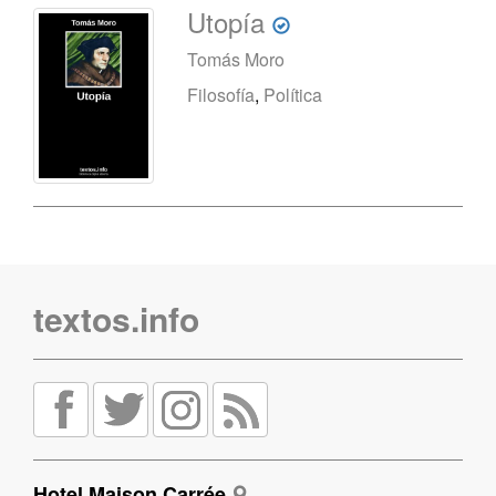
Utopía
Tomás Moro
Filosofía
,
Política
textos.info
Hotel Maison Carrée