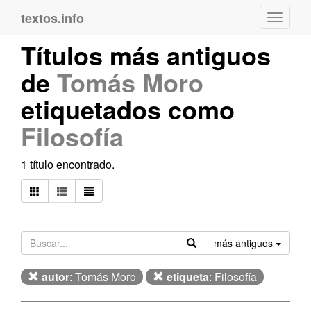
textos.info
Navega
Títulos más antiguos
de
Tomás Moro
etiquetados como
Filosofía
1 título encontrado.
Orden
más antiguos
autor
: Tomás Moro
etiqueta
: Filosofía