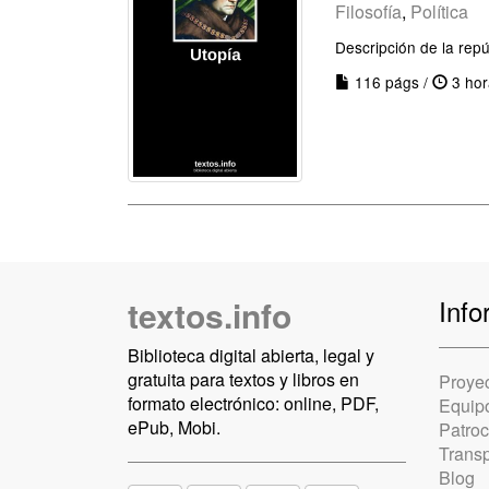
Filosofía
,
Política
Descripción de la repúb
116 págs /
3 hor
textos.info
Info
Biblioteca digital abierta, legal y
gratuita para textos y libros en
Proye
formato electrónico: online, PDF,
Equip
ePub, Mobi.
Patro
Trans
Blog