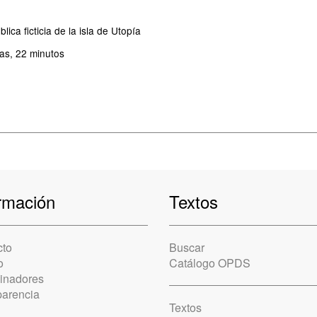
lica ficticia de la isla de Utopía
as, 22 minutos
rmación
Textos
cto
Buscar
o
Catálogo OPDS
cinadores
parencia
Textos