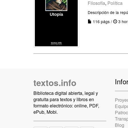
Filosofía
,
Política
Descripción de la repúb
116 págs /
3 hor
textos.info
Info
Biblioteca digital abierta, legal y
gratuita para textos y libros en
Proye
formato electrónico: online, PDF,
Equip
ePub, Mobi.
Patro
Trans
Blog