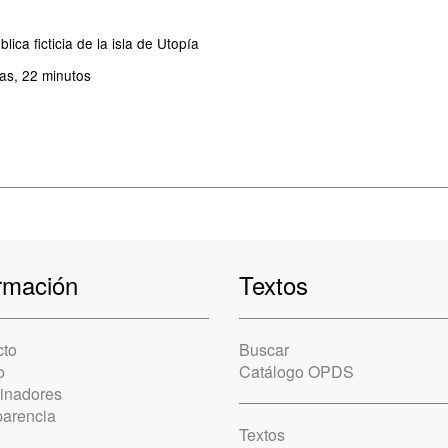
lica ficticia de la isla de Utopía
as, 22 minutos
rmación
Textos
cto
Buscar
o
Catálogo OPDS
cinadores
parencia
Textos