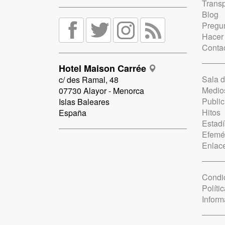
Trans
Blog
Pregun
Hacer
Conta
Hotel Maison Carrée
Sala 
c/ des Ramal, 48
Medio
07730 Alayor - Menorca
Public
Islas Baleares
Hitos
España
Estadí
Efemé
Enlac
Condi
Políti
Inform