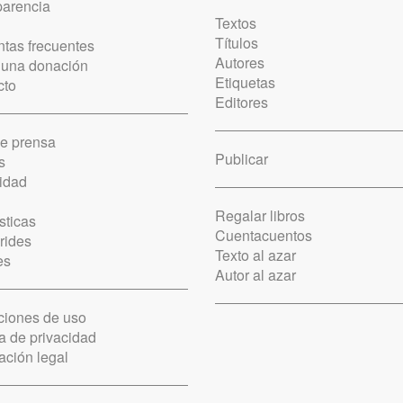
parencia
Textos
Títulos
tas frecuentes
Autores
 una donación
Etiquetas
cto
Editores
de prensa
Publicar
s
idad
Regalar libros
sticas
Cuentacuentos
rides
Texto al azar
es
Autor al azar
ciones de uso
ca de privacidad
ación legal