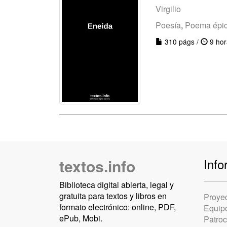
Virgilio
Poesía
,
Poema épi
310 págs /
9 hor
textos.info
Info
Biblioteca digital abierta, legal y
gratuita para textos y libros en
Proye
formato electrónico: online, PDF,
Equip
ePub, Mobi.
Patro