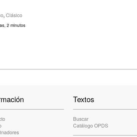
co
,
Clásico
as, 2 minutos
rmación
Textos
cto
Buscar
o
Catálogo OPDS
cinadores