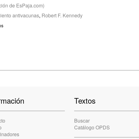
ción de EsPaja.com)
iento antivacunas
,
Robert F. Kennedy
os
rmación
Textos
cto
Buscar
o
Catálogo OPDS
cinadores