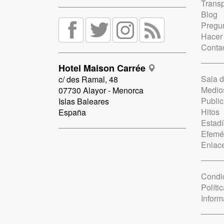
Trans
Blog
Pregun
Hacer
Conta
Hotel Maison Carrée
Sala 
c/ des Ramal, 48
Medio
07730 Alayor - Menorca
Public
Islas Baleares
Hitos
España
Estadí
Efemé
Enlac
Condi
Políti
Inform