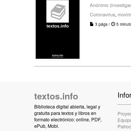
Anónimo (investiga
Coronavirus
,
movim
3 págs /
5 minut
textos.info
Info
Biblioteca digital abierta, legal y
gratuita para textos y libros en
Proye
formato electrónico: online, PDF,
Equip
ePub, Mobi.
Patro