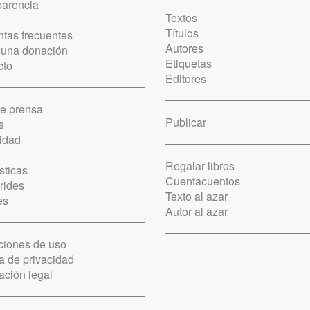
parencia
Textos
Títulos
tas frecuentes
Autores
 una donación
Etiquetas
cto
Editores
de prensa
Publicar
s
idad
Regalar libros
sticas
Cuentacuentos
rides
Texto al azar
es
Autor al azar
ciones de uso
ca de privacidad
ación legal