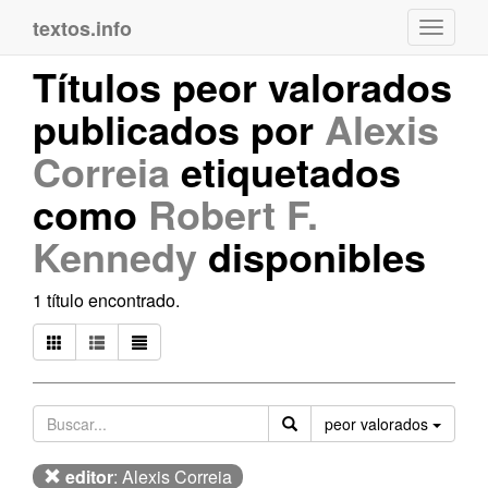
textos.info
Navega
Títulos peor valorados
publicados por
Alexis
Correia
etiquetados
como
Robert F.
Kennedy
disponibles
1 título encontrado.
Orden
peor valorados
editor
: Alexis Correia