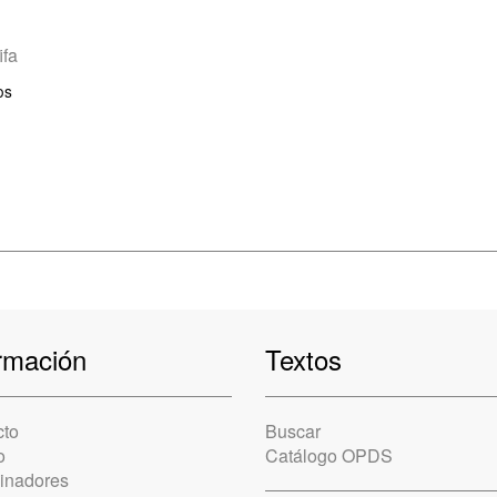
fifa
os
rmación
Textos
cto
Buscar
o
Catálogo OPDS
cinadores