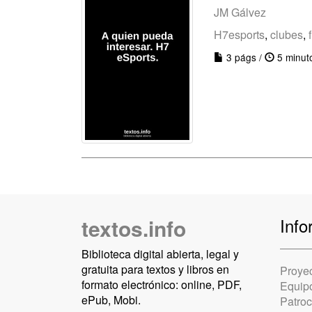
JM Gálvez
H7esports
,
clubes
,
3 págs /
5 minut
textos.info
Info
Biblioteca digital abierta, legal y
gratuita para textos y libros en
Proye
formato electrónico: online, PDF,
Equip
ePub, Mobi.
Patro