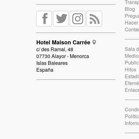
Trans
Blog
Pregun
Hacer
Conta
Hotel Maison Carrée
Sala 
c/ des Ramal, 48
Medio
07730 Alayor - Menorca
Public
Islas Baleares
Hitos
España
Estadí
Efemé
Enlac
Condi
Políti
Inform