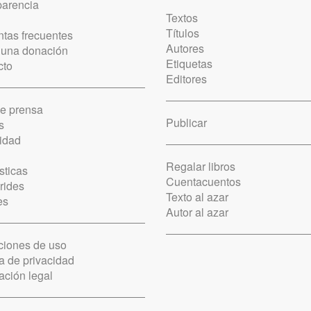
parencia
Textos
Títulos
tas frecuentes
Autores
 una donación
Etiquetas
cto
Editores
de prensa
Publicar
s
idad
Regalar libros
sticas
Cuentacuentos
rides
Texto al azar
es
Autor al azar
ciones de uso
ca de privacidad
ación legal