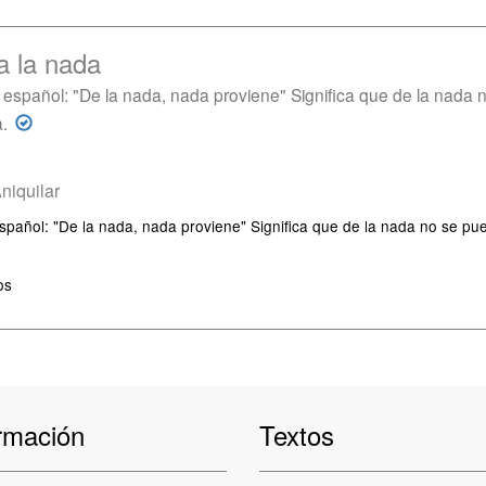
a la nada
" En español: "De la nada, nada proviene" Significa que de la nad
.
niquilar
En español: "De la nada, nada proviene" Significa que de la nada no se 
os
rmación
Textos