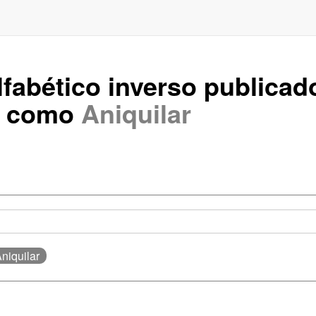
lfabético inverso publica
s como
Aniquilar
Aniquilar