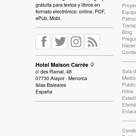
gratuita para textos y libros en
Proye
formato electrónico: online, PDF,
Equip
ePub, Mobi.
Patro
Trans
Blog
Pregun
Hacer
Conta
Hotel Maison Carrée
Sala 
c/ des Ramal, 48
Medio
07730 Alayor - Menorca
Public
Islas Baleares
Hitos
España
Estadí
Efemé
Enlac
Condi