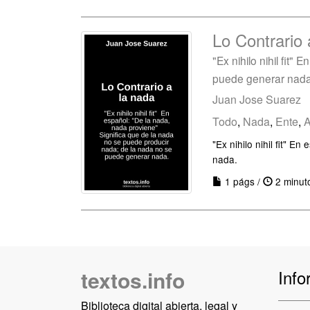
Lo Contrario 
"Ex nihilo nihil fit
puede generar nada
Juan Jose Suarez
Todo
,
Nada
,
Ente
,
A
"Ex nihilo nihil fit" 
nada.
1 págs /
2 minut
textos.info
Info
Biblioteca digital abierta, legal y