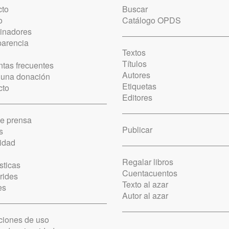
cto
Buscar
o
Catálogo OPDS
cinadores
parencia
Textos
Títulos
tas frecuentes
Autores
 una donación
Etiquetas
cto
Editores
de prensa
Publicar
s
idad
Regalar libros
sticas
Cuentacuentos
rides
Texto al azar
es
Autor al azar
ciones de uso