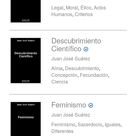
Legal
,
Moral
,
Ético
,
Actos
Humanos
,
Criterios
Descubrimiento
Científico
Juan José Suárez
Alma
,
Descubrimiento
,
Concepción
,
Fecundación
,
Ciencia
Feminismo
Juan José Suárez
Feminismo
,
Sacerdocio
,
Iguales
,
Diferentes