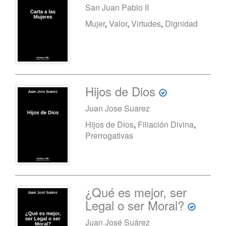
San Juan Pablo II
Mujer
,
Valor
,
Virtudes
,
Dignidad
Hijos de Dios
Juan Jose Suarez
Hijos de Dios
,
Filiación Divina
,
Prerrogativas
¿Qué es mejor, ser
Legal o ser Moral?
Juan José Suárez