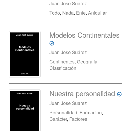
Juan Jose Suarez
Todo
,
Nada
,
Ente
,
Aniquilar
Modelos Continentales
Juan José Suárez
Continentes
,
Geografía
,
Clasificación
Nuestra personalidad
Juan Jose Suarez
Personalidad
,
Formación
,
Carácter
,
Factores