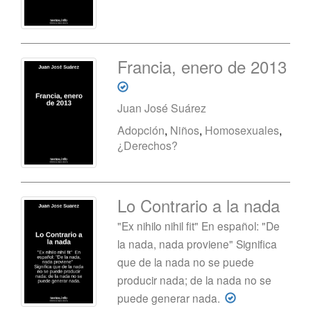
Francia, enero de 2013
Juan José Suárez
Adopción
,
Niños
,
Homosexuales
,
¿Derechos?
Lo Contrario a la nada
"Ex nihilo nihil fit" En español: "De
la nada, nada proviene" Significa
que de la nada no se puede
producir nada; de la nada no se
puede generar nada.