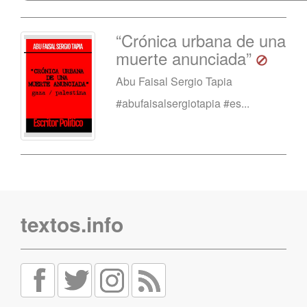
“Crónica urbana de una
muerte anunciada”
Abu Faisal Sergio Tapia
#abufaisalsergiotapia #es...
textos.info