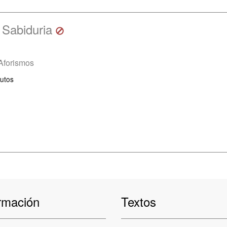
a Sabiduria
Aforismos
utos
rmación
Textos