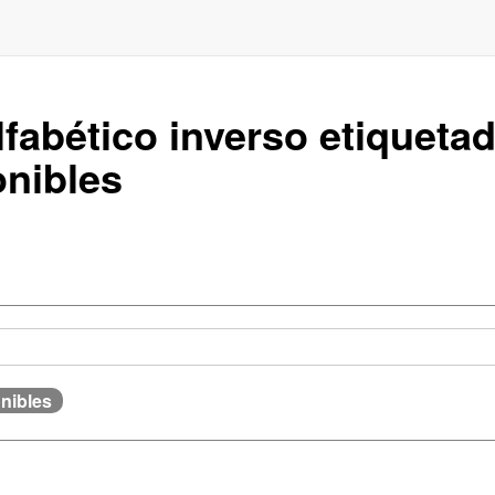
alfabético inverso etiquet
nibles
onibles