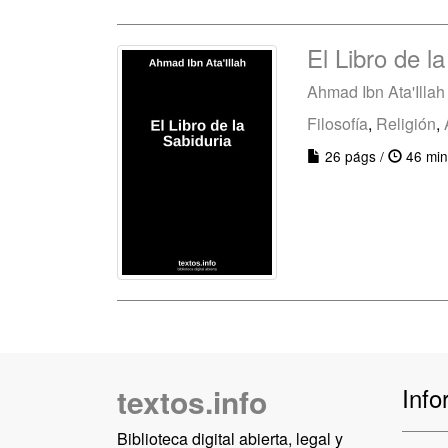
El Libro de l
Ahmad Ibn Ata'Illah
Filosofía
,
Religión
,
26 págs /
46 min
textos.info
Info
Biblioteca digital abierta, legal y