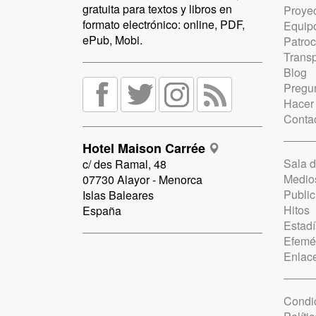
gratuita para textos y libros en
Proye
formato electrónico: online, PDF,
Equip
ePub, Mobi.
Patro
Trans
Blog
Pregun
Hacer
Conta
Hotel Maison Carrée
Sala 
c/ des Ramal, 48
Medio
07730 Alayor - Menorca
Public
Islas Baleares
Hitos
España
Estadí
Efemé
Enlac
Condi