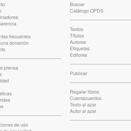
cto
Buscar
o
Catálogo OPDS
cinadores
parencia
Textos
Títulos
tas frecuentes
Autores
 una donación
Etiquetas
cto
Editores
de prensa
Publicar
s
idad
Regalar libros
sticas
Cuentacuentos
rides
Texto al azar
es
Autor al azar
ciones de uso