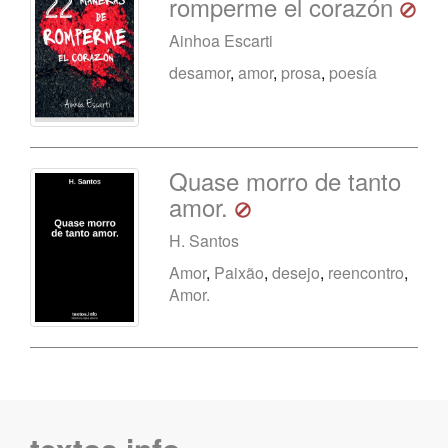
romperme el corazón
Ainhoa Escarti
desamor
,
amor
,
prosa
,
poesía
Quase morro de tanto
amor.
H. Santos
Amor
,
Paixão
,
desejo
,
reencontro
,
Amor.