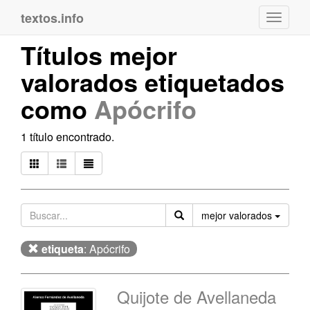
textos.info
Navega
Títulos mejor
valorados etiquetados
como
Apócrifo
1 título encontrado.
Orden
mejor valorados
etiqueta
: Apócrifo
Quijote de Avellaneda