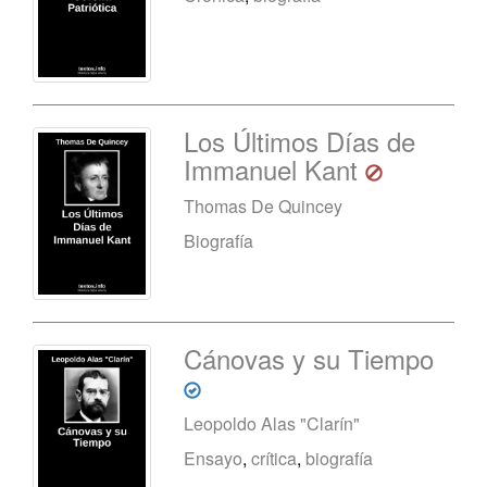
Los Últimos Días de
Immanuel Kant
Thomas De Quincey
Biografía
Cánovas y su Tiempo
Leopoldo Alas "Clarín"
Ensayo
,
crítica
,
biografía