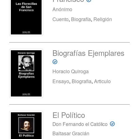
Anónimo
Cuento
,
Biografía
,
Religión
Biografías Ejemplares
Horacio Quiroga
Ensayo
,
Biografia
,
Articulo
El Político
Don Fernando el Católico
Baltasar Gracián