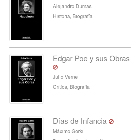
Alejandro Dumas
Historia
,
Biografía
Edgar Poe y sus Obras
Julio Verne
Crítica
,
Biografía
Días de Infancia
Máximo Gorki