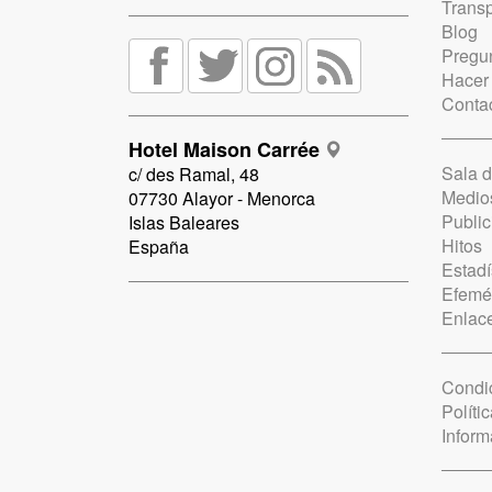
Trans
Blog
Pregun
Hacer
Conta
Hotel Maison Carrée
Sala 
c/ des Ramal, 48
Medio
07730 Alayor - Menorca
Public
Islas Baleares
Hitos
España
Estadí
Efemé
Enlac
Condi
Políti
Inform