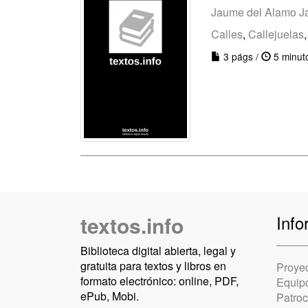
Jaume del Alamo J
Calles
,
Callejuelas
3 págs /
5 minut
textos.info
Info
Biblioteca digital abierta, legal y
gratuita para textos y libros en
Proye
formato electrónico: online, PDF,
Equip
ePub, Mobi.
Patro