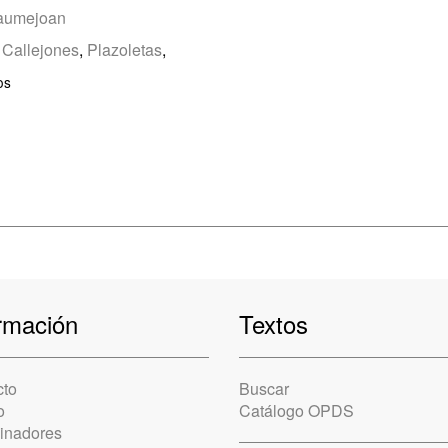
aumejoan
,
Callejones
,
Plazoletas
,
os
rmación
Textos
cto
Buscar
o
Catálogo OPDS
cinadores