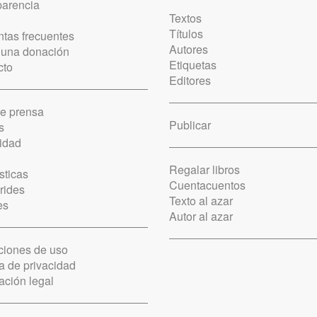
parencia
Textos
Títulos
tas frecuentes
Autores
 una donación
Etiquetas
cto
Editores
de prensa
Publicar
s
idad
Regalar libros
sticas
Cuentacuentos
rides
Texto al azar
es
Autor al azar
ciones de uso
ca de privacidad
ación legal