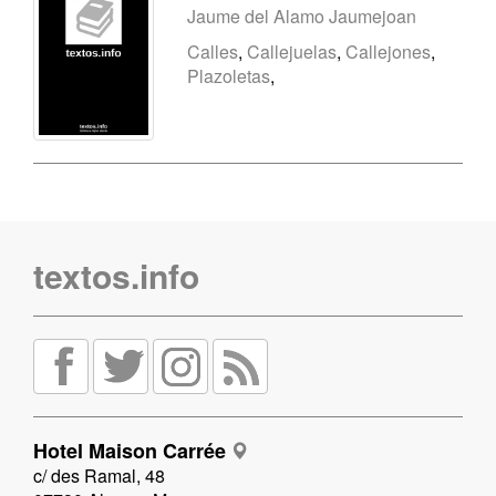
Jaume del Alamo Jaumejoan
Calles
,
Callejuelas
,
Callejones
,
Plazoletas
,
textos.info
Hotel Maison Carrée
c/ des Ramal, 48