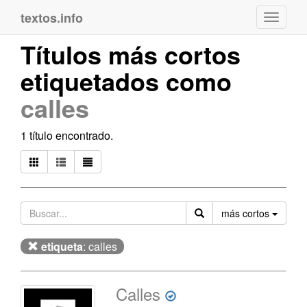
textos.info
Navega
Títulos más cortos
etiquetados como
calles
1 título encontrado.
Orden
más cortos
etiqueta
: calles
Calles