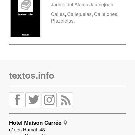
Jaume del Alamo Jaumejoan
Calles
,
Callejuelas
,
Callejones
,
Plazoletas
,
textos.info
Hotel Maison Carrée
c/ des Ramal, 48