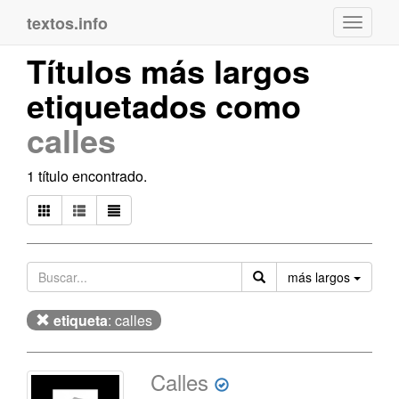
textos.info
Navega
Títulos más largos
etiquetados como
calles
1 título encontrado.
Orden
más largos
etiqueta
: calles
Calles