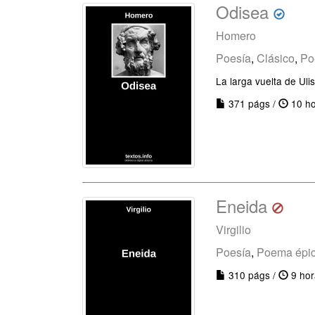
Odisea
Homero
Poesía
,
Clásico
,
Po
La larga vuelta de Uli
371 págs /
10 ho
Eneida
Virgilio
Poesía
,
Poema épi
310 págs /
9 hor