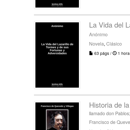
La Vida del 
Anónimo
Novela
,
Clásico
63 págs /
1 hora
Historia de l
llamado don Pablos
Francisco de Queve