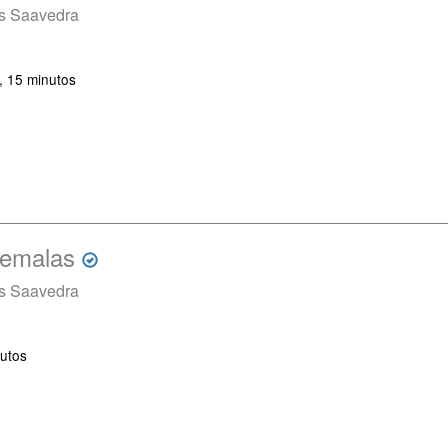
es Saavedra
, 15 minutos
demalas
es Saavedra
utos