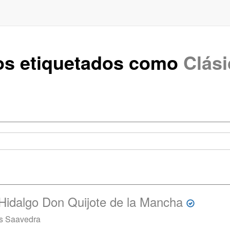
uos etiquetados como
Clás
 Hidalgo Don Quijote de la Mancha
es Saavedra