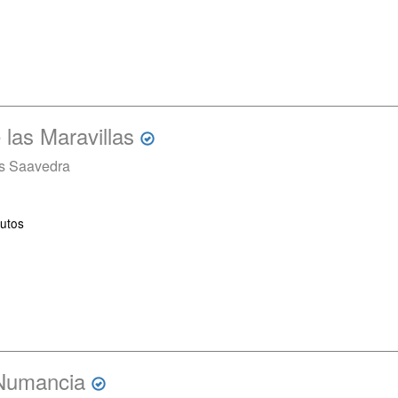
 las Maravillas
es Saavedra
utos
 Numancia