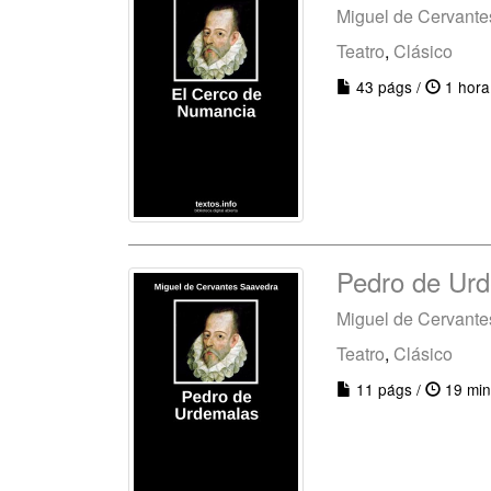
Miguel de Cervant
Teatro
,
Clásico
43 págs /
1 hora
Pedro de Ur
Miguel de Cervant
Teatro
,
Clásico
11 págs /
19 min