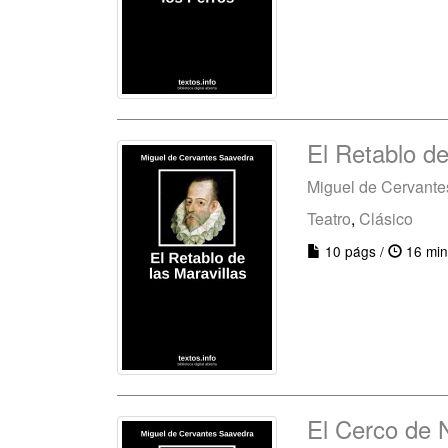
El Retablo de
Miguel de Cervant
Teatro
,
Clásico
10 págs /
16 min
El Cerco de