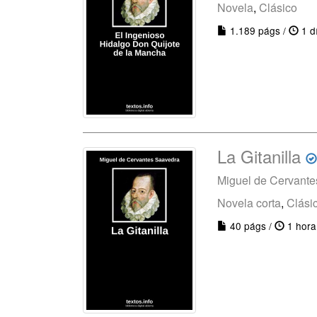
Novela
,
Clásico
1.189 págs /
1 d
La Gitanilla
Miguel de Cervant
Novela corta
,
Clási
40 págs /
1 hora