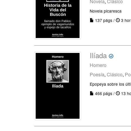
Novela
,
Clásico
Novela picaresca
137 págs /
3 hor
Ilíada
Homero
Poesía
,
Clásico
,
Po
Epopeya sobre los últ
466 págs /
13 ho