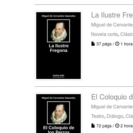
La Ilustre Fr
Miguel de Cervant
Novela corta
,
Clási
37 págs /
1 hora
El Coloquio d
Miguel de Cervant
Teatro
,
Diálogo
,
Clá
72 págs /
2 hora