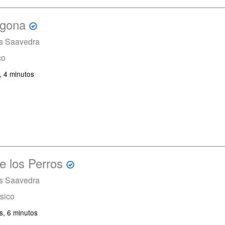
egona
es Saavedra
co
, 4 minutos
e los Perros
es Saavedra
sico
s, 6 minutos