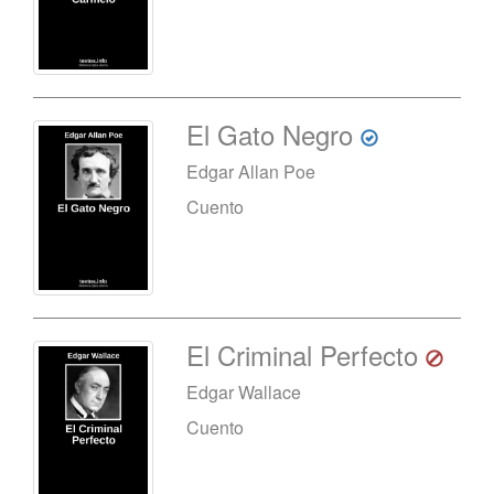
El Gato Negro
Edgar Allan Poe
Cuento
El Criminal Perfecto
Edgar Wallace
Cuento