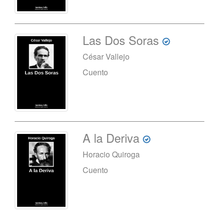
Las Dos Soras
César Vallejo
Cuento
A la Deriva
Horacio Quiroga
Cuento