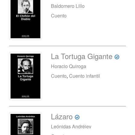
Baldomero Lillo
Cuento
La Tortuga Gigante
Horacio Quiroga
Cuento
,
Cuento infantil
Lázaro
Leónidas Andréiev