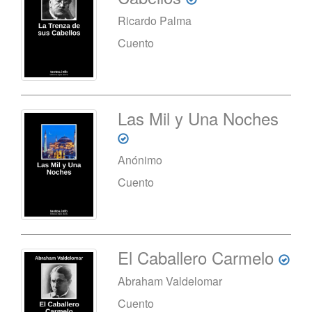
Ricardo Palma
Cuento
Las Mil y Una Noches
Anónimo
Cuento
El Caballero Carmelo
Abraham Valdelomar
Cuento