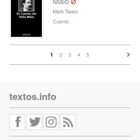
Malo
Mark Twain
Cuento
1
2
3
4
5
textos.info