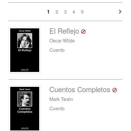
1
2
3
4
5
El Reflejo
Oscar Wilde
Cuento
Cuentos Completos
Mark Twain
Cuento