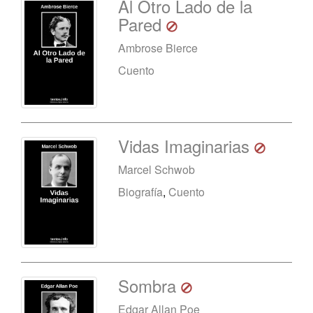
Al Otro Lado de la
Pared
Ambrose Bierce
Cuento
Vidas Imaginarias
Marcel Schwob
Biografía
,
Cuento
Sombra
Edgar Allan Poe