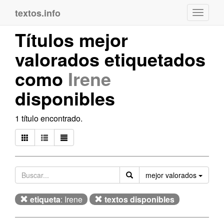
textos.info
Navega
Títulos mejor
valorados etiquetados
como
Irene
disponibles
1 título encontrado.
Orden
mejor valorados
etiqueta
: Irene
textos disponibles