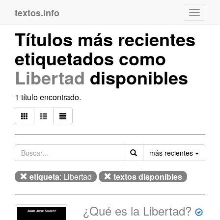
textos.info
Navega
Títulos más recientes
etiquetados como
Libertad
disponibles
1 título encontrado.
Orden
más recientes
etiqueta
: Libertad
textos disponibles
¿Qué es la Libertad?