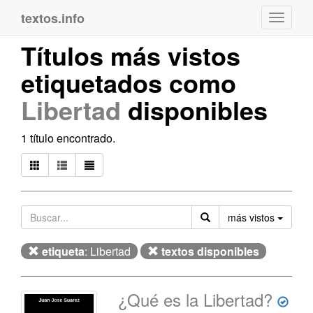
textos.info
Navega
Títulos más vistos
etiquetados como
Libertad
disponibles
1 título encontrado.
Orden
más vistos
etiqueta
: Libertad
textos disponibles
¿Qué es la Libertad?