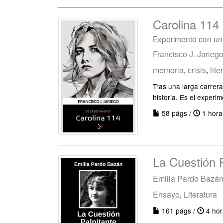
Carolina 114
Experimento con un
Francisco J. Jarieg
memoria
,
crisis
,
lite
Tras una larga carrera
historia. Es el experi
58 págs /
1 hora
La Cuestión P
Emilia Pardo Bazá
Ensayo
,
Literatura
161 págs /
4 hor