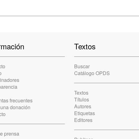
rmación
Textos
cto
Buscar
o
Catálogo OPDS
cinadores
parencia
Textos
Títulos
tas frecuentes
Autores
 una donación
Etiquetas
cto
Editores
de prensa