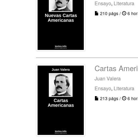
Ensayo
,
Literatura
210 págs /
6 hor
Cartas Amer
Juan Valera
Ensayo
,
Literatura
213 págs /
6 hor