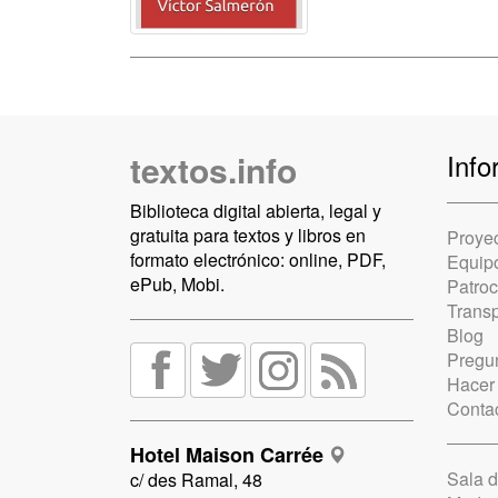
textos.info
Info
Biblioteca digital abierta, legal y
gratuita para textos y libros en
Proye
formato electrónico: online, PDF,
Equip
ePub, Mobi.
Patro
Trans
Blog
Pregun
Hacer
Conta
Hotel Maison Carrée
Sala 
c/ des Ramal, 48