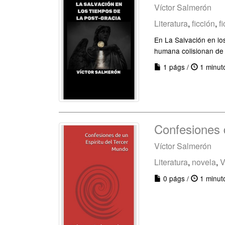
Víctor Salmerón
Literatura
,
ficción
,
f
En La Salvación en los
humana colisionan de
1 págs /
1 minut
Confesiones 
Víctor Salmerón
Literatura
,
novela
,
V
0 págs /
1 minut