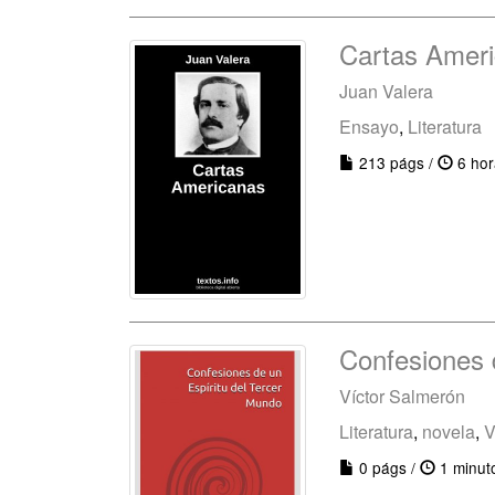
Cartas Amer
Juan Valera
Ensayo
,
Literatura
213 págs /
6 hor
Confesiones 
Víctor Salmerón
Literatura
,
novela
,
V
0 págs /
1 minut