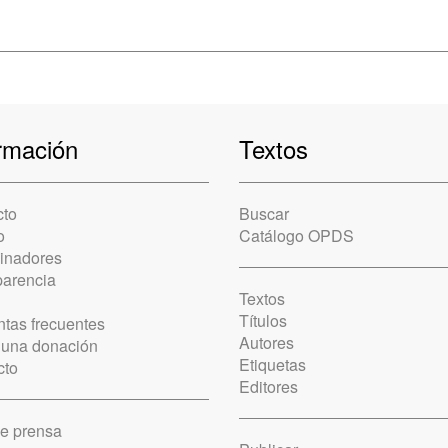
rmación
Textos
cto
Buscar
o
Catálogo OPDS
cinadores
parencia
Textos
Títulos
tas frecuentes
Autores
 una donación
Etiquetas
cto
Editores
de prensa