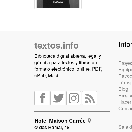
textos.info
Info
Biblioteca digital abierta, legal y
gratuita para textos y libros en
Proye
formato electrónico: online, PDF,
Equip
ePub, Mobi.
Patro
Trans
Blog
Pregun
Hacer
Conta
Hotel Maison Carrée
Sala 
c/ des Ramal, 48