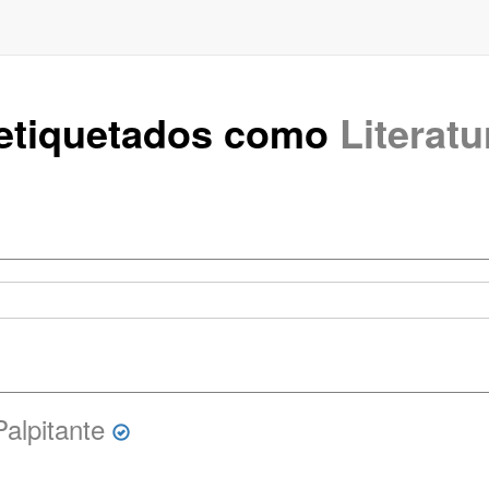
 etiquetados como
Literatu
alpitante
n