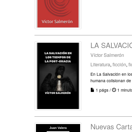
LA SALVACI
Víctor Salmerón
Literatura
,
ficción
,
f
En La Salvación en los
humana colisionan de
1 págs /
1 minut
Nuevas Cart