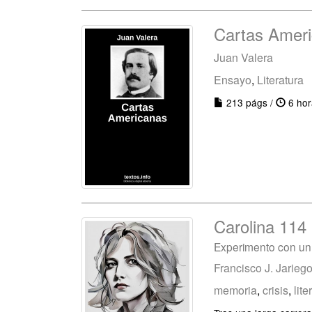
Cartas Amer
Juan Valera
Ensayo
,
Literatura
213 págs /
6 hor
Carolina 114
Experimento con un
Francisco J. Jarieg
memoria
,
crisis
,
lite