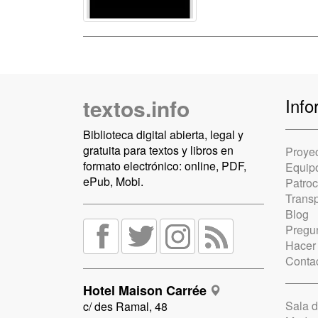
textos.info
Info
Biblioteca digital abierta, legal y
gratuita para textos y libros en
Proye
formato electrónico: online, PDF,
Equip
ePub, Mobi.
Patro
Trans
Blog
Pregun
Hacer
Conta
Hotel Maison Carrée
Sala 
c/ des Ramal, 48