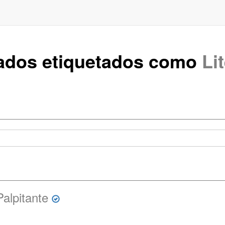
rados etiquetados como
Li
alpitante
n