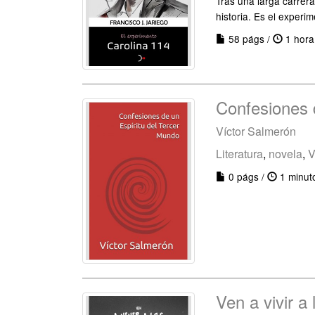
Tras una larga carrera
historia. Es el experi
58 págs /
1 hora
Confesiones 
Víctor Salmerón
Literatura
,
novela
,
V
0 págs /
1 minut
Ven a vivir a