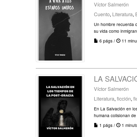
Víctor Salmerón
Cuento
,
Literatura
,
Un hombre recuerda con
su vida como inmigran
6 págs /
11 minu
LA SALVACI
Víctor Salmerón
Literatura
,
ficción
,
f
En La Salvación en los
humana colisionan de
1 págs /
1 minut