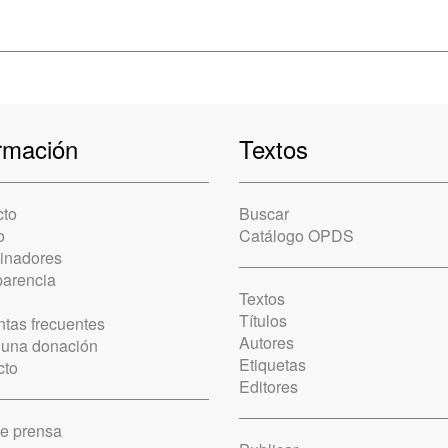
rmación
Textos
cto
Buscar
o
Catálogo OPDS
cinadores
parencia
Textos
Títulos
tas frecuentes
Autores
 una donación
Etiquetas
cto
Editores
de prensa