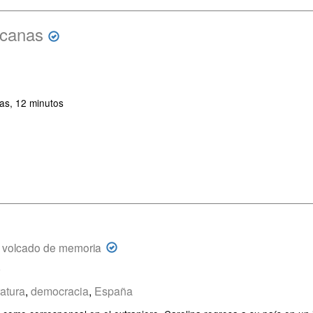
icanas
as, 12 minutos
 volcado de memoria
o
ratura
,
democracia
,
España