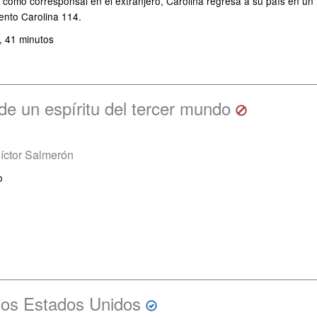
 como corresponsal en el extranjero, Carolina regresa a su país en un 
mento Carolina 114.
, 41 minutos
de un espíritu del tercer mundo
íctor Salmerón
o
 los Estados Unidos