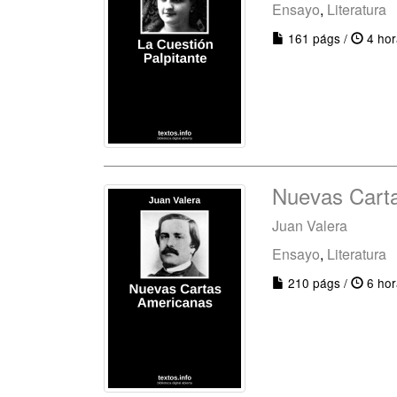
Ensayo
,
Literatura
161 págs /
4 hor
Nuevas Cart
Juan Valera
Ensayo
,
Literatura
210 págs /
6 hor