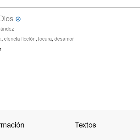
Dios
nández
a
,
ciencia ficción
,
locura
,
desamor
o
rmación
Textos