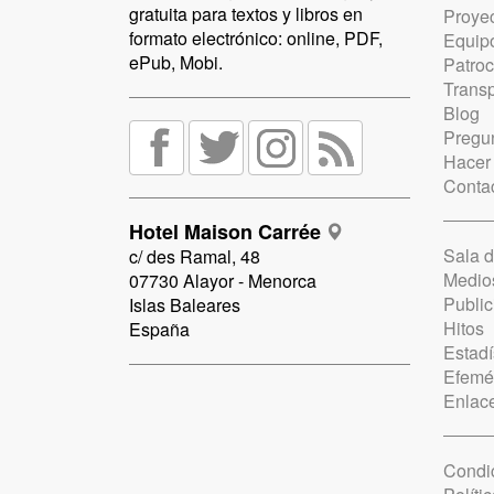
gratuita para textos y libros en
Proye
formato electrónico: online, PDF,
Equip
ePub, Mobi.
Patro
Trans
Blog
Pregun
Hacer
Conta
Hotel Maison Carrée
Sala 
c/ des Ramal, 48
Medio
07730 Alayor - Menorca
Public
Islas Baleares
Hitos
España
Estadí
Efemé
Enlac
Condi