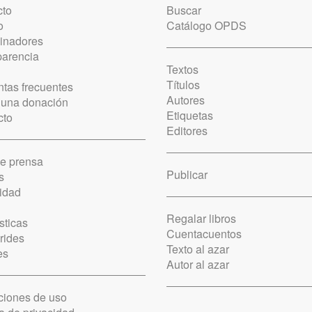
cto
Buscar
o
Catálogo OPDS
cinadores
parencia
Textos
Títulos
tas frecuentes
Autores
 una donación
Etiquetas
cto
Editores
de prensa
Publicar
s
idad
Regalar libros
sticas
Cuentacuentos
rides
Texto al azar
es
Autor al azar
ciones de uso