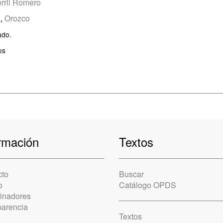
rril Romero
a
,
Orozco
ado.
os
rmación
Textos
cto
Buscar
o
Catálogo OPDS
cinadores
parencia
Textos