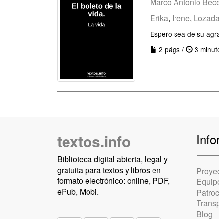
Marco Antonio Bece
Erika
,
Irene
,
Lozad
Espero sea de su agr
2 págs /
3 minut
textos.info
Info
Biblioteca digital abierta, legal y
gratuita para textos y libros en
Proye
formato electrónico: online, PDF,
Equip
ePub, Mobi.
Patro
Trans
Blog