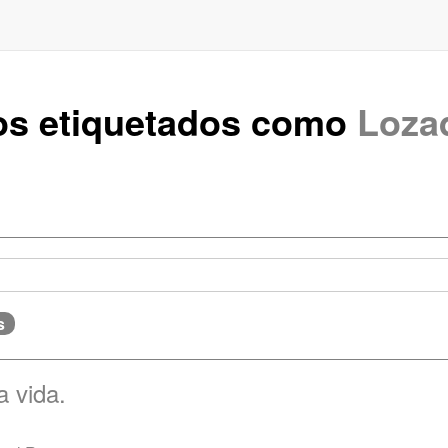
uos etiquetados como
Loza
s
a vida.