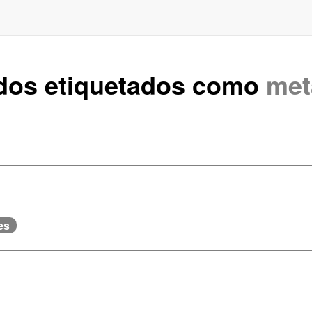
ados etiquetados como
met
es