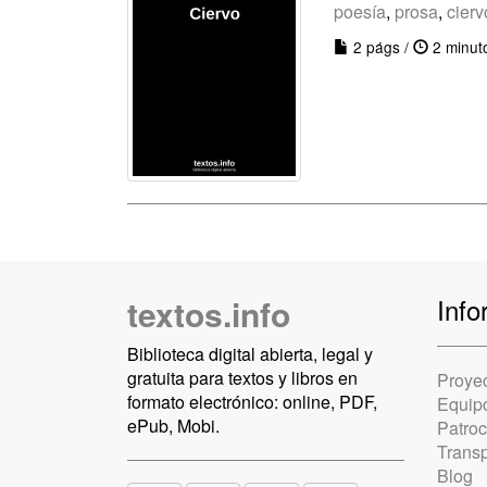
poesía
,
prosa
,
cierv
2 págs /
2 minut
textos.info
Info
Biblioteca digital abierta, legal y
gratuita para textos y libros en
Proye
formato electrónico: online, PDF,
Equip
ePub, Mobi.
Patro
Trans
Blog