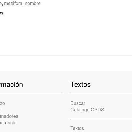
o
,
metáfora
,
nombre
os
rmación
Textos
cto
Buscar
o
Catálogo OPDS
cinadores
parencia
Textos