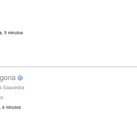
s, 5 minutos
egona
es Saavedra
co
, 4 minutos