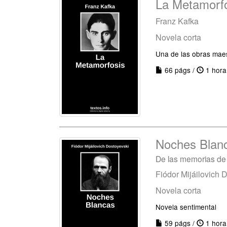
La Metamorf
Franz Kafka
Novela corta
Una de las obras maest
66 págs /
1 hora
Noches Blan
De las memorias de
Fiódor Mijáilovich 
Novela corta
Novela sentimental
59 págs /
1 hora