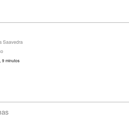
es Saavedra
co
, 9 minutos
mas