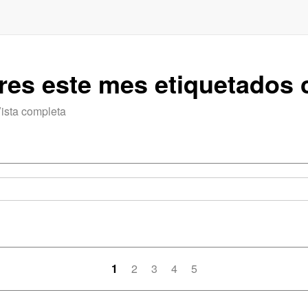
ares este mes etiquetado
ista completa
1
2
3
4
5