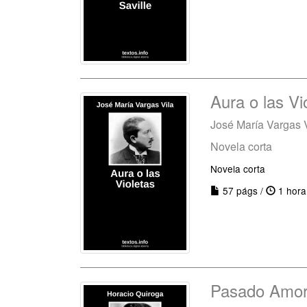
Aura o las Vi
José María Vargas 
Novela corta
Novela corta
57 págs /
1 hora
Pasado Amo