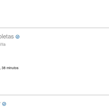
oletas
Vila
, 38 minutos
r