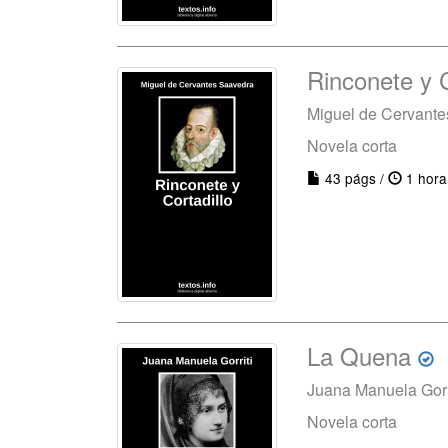
Rinconete y C
Miguel de Cervant
Novela corta
43 págs /
1 hora
La Quena
Juana Manuela Gorr
Novela corta