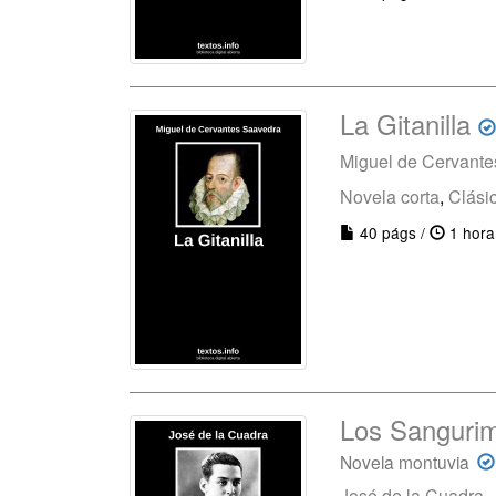
La Gitanilla
Miguel de Cervant
Novela corta
,
Clási
40 págs /
1 hora
Los Sanguri
Novela montuvia
José de la Cuadra