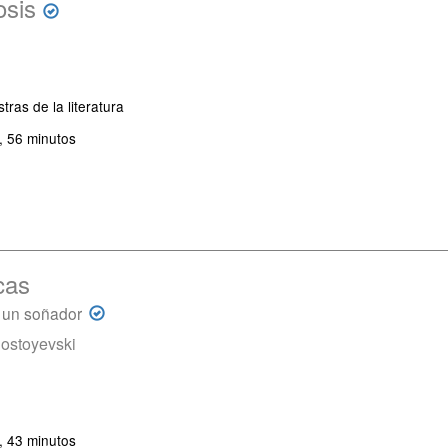
osis
ras de la literatura
, 56 minutos
cas
 un soñador
Dostoyevski
, 43 minutos