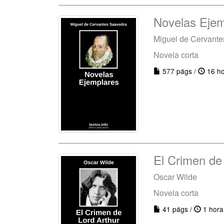
Novelas Ejem
Miguel de Cervant
Novela corta
577 págs /
16 ho
El Crimen de 
Oscar Wilde
Novela corta
41 págs /
1 hora