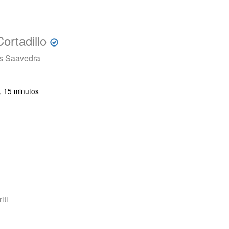
ortadillo
es Saavedra
, 15 minutos
iti