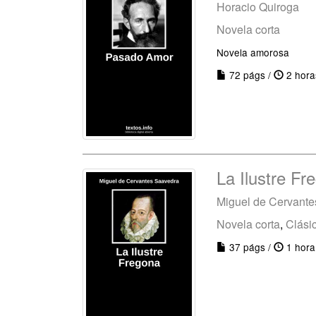
Horacio Quiroga
Novela corta
Novela amorosa
72 págs /
2 hora
La Ilustre Fr
Miguel de Cervant
Novela corta
,
Clási
37 págs /
1 hora