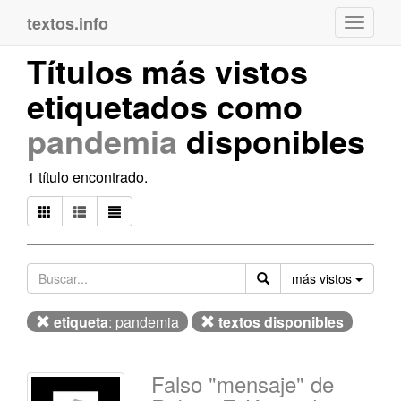
textos.info
Navega
Títulos más vistos
etiquetados como
pandemia
disponibles
1 título encontrado.
Orden
más vistos
etiqueta
: pandemia
textos disponibles
Falso "mensaje" de