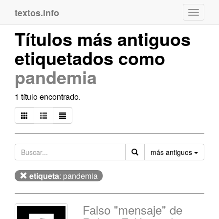
textos.info
Navega
Títulos más antiguos
etiquetados como
pandemia
1 título encontrado.
Orden
más antiguos
etiqueta
: pandemia
Falso "mensaje" de