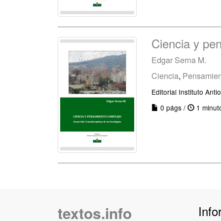
Ciencia y pe
Edgar Serna M.
Ciencia
,
Pensamien
Editorial Instituto Ant
0 págs /
1 minut
textos.info
Info