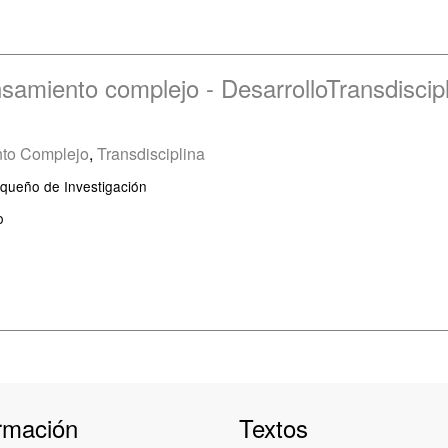
nsamiento complejo - DesarrolloTransdiscip
to Complejo
,
Transdisciplina
ioqueño de Investigación
o
rmación
Textos