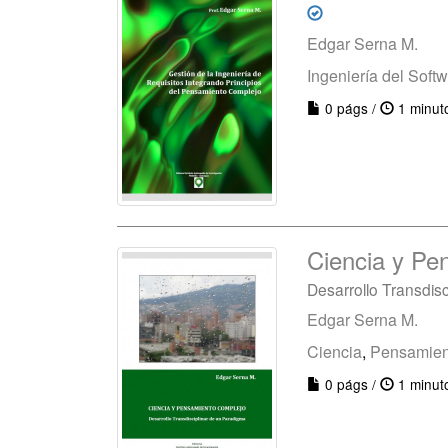
Edgar Serna M.
Ingeniería del Soft
0 págs /
1 minut
Ciencia y Pe
Desarrollo Transdis
Edgar Serna M.
Ciencia
,
Pensamien
0 págs /
1 minut