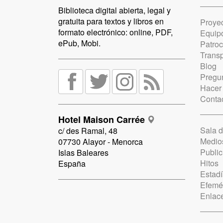
Biblioteca digital abierta, legal y
gratuita para textos y libros en
Proye
formato electrónico: online, PDF,
Equip
ePub, Mobi.
Patro
Trans
Blog
Pregun
Hacer
Conta
Hotel Maison Carrée
Sala 
c/ des Ramal, 48
Medio
07730 Alayor - Menorca
Public
Islas Baleares
Hitos
España
Estadí
Efemé
Enlac