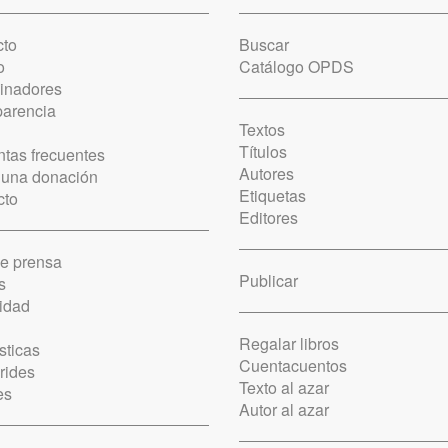
cto
Buscar
o
Catálogo OPDS
cinadores
parencia
Textos
Títulos
tas frecuentes
Autores
 una donación
Etiquetas
cto
Editores
de prensa
Publicar
s
idad
Regalar libros
sticas
Cuentacuentos
rides
Texto al azar
es
Autor al azar