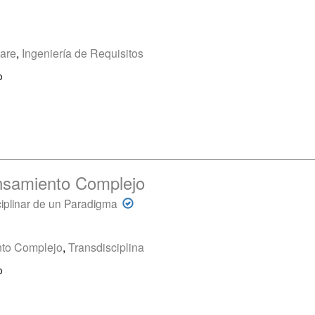
ware
,
Ingeniería de Requisitos
o
nsamiento Complejo
ciplinar de un Paradigma
to Complejo
,
Transdisciplina
o