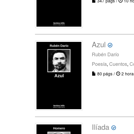
347 págs /
10 ho
Azul
Rubén Darío
Poesía
,
Cuentos
,
C
80 págs /
2 hora
Ilíada