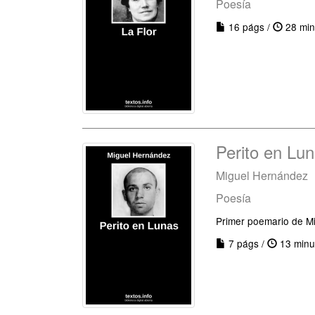
Poesía
16 págs /
28 min
Perito en Lu
Miguel Hernández
Poesía
Primer poemario de M
7 págs /
13 minu