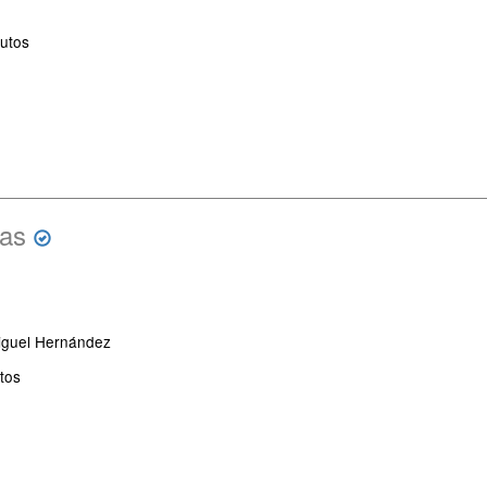
utos
nas
iguel Hernández
tos