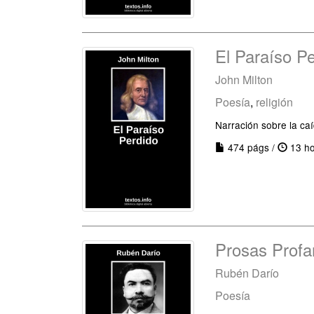
El Paraíso P
John Milton
Poesía
,
religión
Narración sobre la ca
474 págs /
13 ho
Prosas Profa
Rubén Darío
Poesía