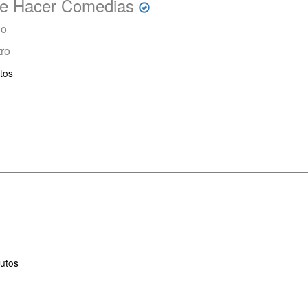
de Hacer Comedias
io
tro
tos
utos