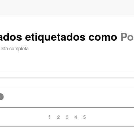
rados etiquetados como
Po
ista completa
s
1
2
3
4
5