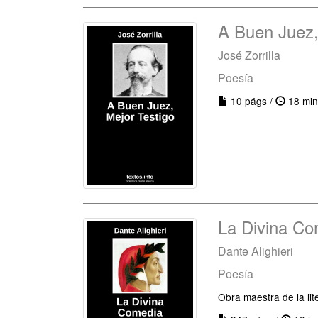
A Buen Juez,
José Zorrilla
Poesía
10 págs /
18 min
La Divina Co
Dante Alighieri
Poesía
Obra maestra de la lit