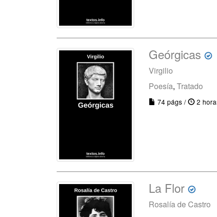
Geórgicas
Virgilio
Poesía
,
Tratado
74 págs /
2 hora
La Flor
Rosalía de Castro