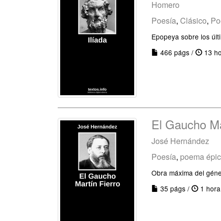
Homero
Poesía
,
Clásico
,
Po
Epopeya sobre los últ
466 págs /
13 ho
El Gaucho Ma
José Hernández
Poesía
,
poema épi
Obra máxima del gén
35 págs /
1 hora