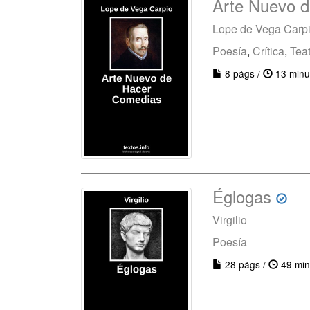
Arte Nuevo 
Lope de Vega Carp
Poesía
,
Crítica
,
Tea
8 págs /
13 minu
Églogas
Virgilio
Poesía
28 págs /
49 min