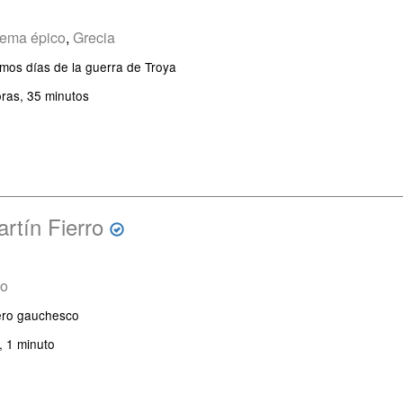
ema épico
,
Grecia
imos días de la guerra de Troya
ras, 35 minutos
rtín Fierro
co
ero gauchesco
, 1 minuto